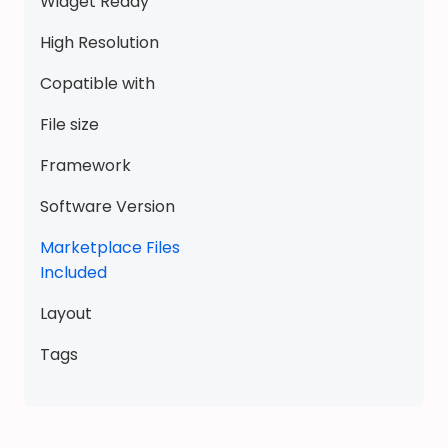
E
Widget Ready
L
High Resolution
O
D
Copatible with
Y
File size
/
Q
Framework
U
I
Software Version
E
Marketplace Files
T
Included
B
O
Layout
O
K
Tags
/
B
U