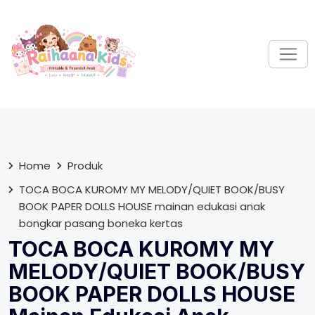
S
k
i
p
t
o
c
o
n
t
Home
Produk
e
TOCA BOCA KUROMY MY MELODY/QUIET BOOK/BUSY
n
BOOK PAPER DOLLS HOUSE mainan edukasi anak
t
bongkar pasang boneka kertas
TOCA BOCA KUROMY MY
MELODY/QUIET BOOK/BUSY
BOOK PAPER DOLLS HOUSE