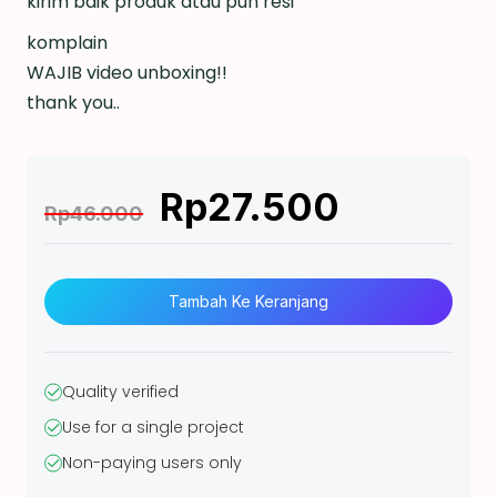
kirim baik produk atau pun resi
komplain
WAJIB video unboxing!!
thank you..
Rp
27.500
Rp
46.000
K
u
Tambah Ke Keranjang
a
n
t
Quality verified
i
Use for a single project
t
Non-paying users only
a
s