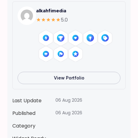
T
alkahfimedia
O
5.0
C
A
B
O
C
A
K
U
View Portfolio
R
O
M
Last Update
06 Aug 2026
Y
Published
06 Aug 2026
M
Y
Category
M